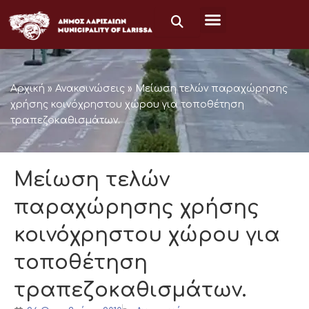
Μετάβαση
στο
περιεχόμενο
Αρχική
»
Ανακοινώσεις
»
Μείωση τελών παραχώρησης
χρήσης κοινόχρηστου χώρου για τοποθέτηση
τραπεζοκαθισμάτων.
Μείωση τελών
παραχώρησης χρήσης
κοινόχρηστου χώρου για
τοποθέτηση
τραπεζοκαθισμάτων.