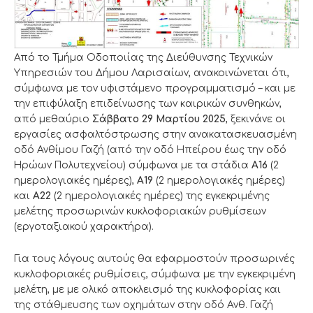
Από το Τμήμα Οδοποιίας της Διεύθυνσης Τεχνικών
Υπηρεσιών του Δήμου Λαρισαίων, ανακοινώνεται ότι,
σύμφωνα με τον υφιστάμενο προγραμματισμό – και με
την επιφύλαξη επιδείνωσης των καιρικών συνθηκών,
από μεθαύριο
Σάββατο 29 Μαρτίου 2025
, ξεκινάνε οι
εργασίες ασφαλτόστρωσης στην ανακατασκευασμένη
οδό Ανθίμου Γαζή (από την οδό Ηπείρου έως την οδό
Ηρώων Πολυτεχνείου) σύμφωνα με τα στάδια
Α16
(2
ημερολογιακές ημέρες),
Α19
(2 ημερολογιακές ημέρες)
και
Α22
(2 ημερολογιακές ημέρες) της εγκεκριμένης
μελέτης προσωρινών κυκλοφοριακών ρυθμίσεων
(εργοταξιακού χαρακτήρα).
Για τους λόγους αυτούς θα εφαρμοστούν προσωρινές
κυκλοφοριακές ρυθμίσεις, σύμφωνα με την εγκεκριμένη
μελέτη, με με ολικό αποκλεισμό της κυκλοφορίας και
της στάθμευσης των οχημάτων στην οδό Ανθ. Γαζή