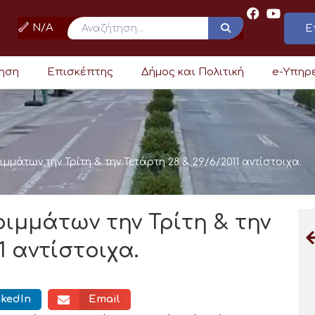
N/A
Ε
ρηση
Επισκέπτης
Δήμος και Πολιτική
e-Υπηρ
άτων την Τρίτη & την Τετάρτη 28 & 29/6/2011 αντίστοιχα.
μμάτων την Τρίτη & την
1 αντίστοιχα.
nkedIn
Email