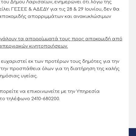
ου Δήμου Λαρισαίων, ενημερώνει ότι λόγω της
λει ΓΕΣΕΕ & ΑΔΕΔΥ για τις 28 & 29 Ιουνίου, δεν θα
 αποκομιδής απορριμμάτων και ανακυκλώσιμων
βγάλουν τα απορρίμματά τους προς αποκομιδή από
ν απεργιακών κινητοποιήσεων.
υχαριστεί εκ των προτέρων τους δημότες για την
στην προσπάθεια όλων για τη διατήρηση της καλής
δημόσιας υγείας.
πορείτε να επικοινωνείτε με την Υπηρεσία
ο τηλέφωνο 2410-680200.