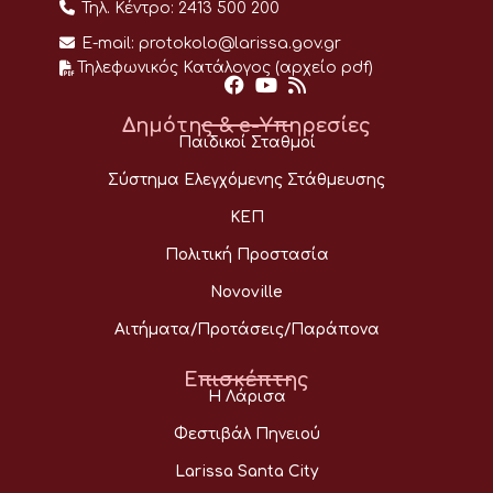
Τηλ. Κέντρο:
2413 500 200
E-mail:
protokolo@larissa.gov.gr
Τηλεφωνικός Κατάλογος (αρχείο pdf)
Δημότης & e-Υπηρεσίες
Παιδικοί Σταθμοί
Σύστημα Ελεγχόμενης Στάθμευσης
ΚΕΠ
Πολιτική Προστασία
Novoville
Αιτήματα/Προτάσεις/Παράπονα
Επισκέπτης
Η Λάρισα
Φεστιβάλ Πηνειού
Larissa Santa City