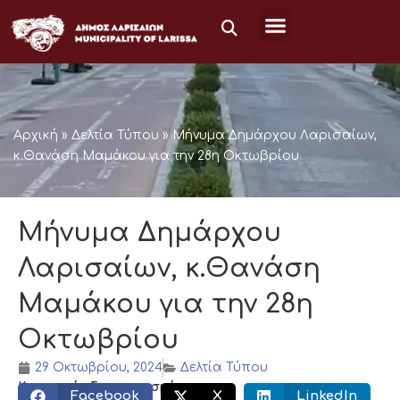
Μετάβαση
στο
περιεχόμενο
Αρχική
»
Δελτία Τύπου
»
Μήνυμα Δημάρχου Λαρισαίων,
κ.Θανάση Μαμάκου για την 28η Οκτωβρίου
Μήνυμα Δημάρχου
Λαρισαίων, κ.Θανάση
Μαμάκου για την 28η
Οκτωβρίου
29 Οκτωβρίου, 2024
Δελτία Τύπου
Κοινωνικός διαμοιρασμός:
Facebook
X
LinkedIn