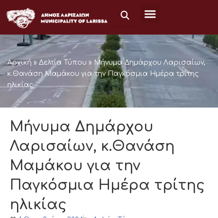
Μετάβαση
στο
περιεχόμενο
Αρχική
»
Δελτία Τύπου
»
Μήνυμα Δημάρχου Λαρισαίων,
κ.Θανάση Μαμάκου για την Παγκόσμια Ημέρα τρίτης
ηλικίας
Μήνυμα Δημάρχου
Λαρισαίων, κ.Θανάση
Μαμάκου για την
Παγκόσμια Ημέρα τρίτης
ηλικίας