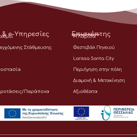
 & e-Υπηρεσίες
Επισκέπτης
ταθμοί
Η Λάρισα
εγχόμενης Στάθμευσης
Φεστιβάλ Πηνειού
Larissa Santa City
ροστασία
Περιήγηση στην πόλη
Διαμονή & Μετακίνηση
Προτάσεις/Παράπονα
Αξιοθέατα