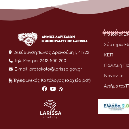
Δημότης
Παιδικοί Σ
Σύστημα Ελ
Διεύθυνση:
Ίωνος Δραγούμη 1, 41222
ΚΕΠ
Τηλ. Κέντρο:
2413 500 200
Πολιτική Π
E-mail:
protokolo@larissa.gov.gr
Novoville
Τηλεφωνικός Κατάλογος (αρχείο pdf)
Αιτήματα/