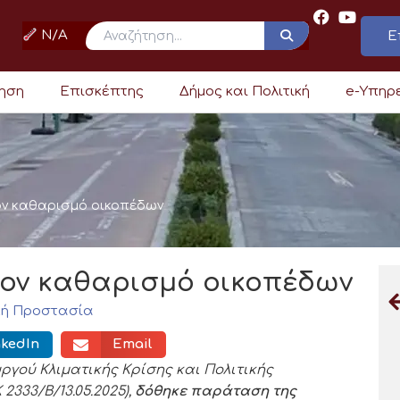
N/A
Ε
ρηση
Επισκέπτης
Δήμος και Πολιτική
e-Υπηρ
ον καθαρισμό οικοπέδων
τον καθαρισμό οικοπέδων
κή Προστασία
nkedIn
Email
ργού Κλιματικής Κρίσης και Πολιτικής
2333/Β/13.05.2025),
δόθηκε παράταση της