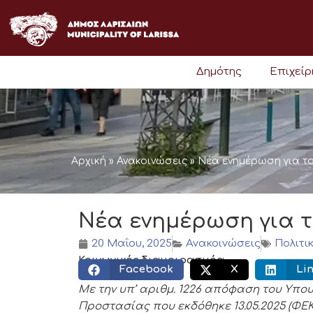
Μετάβαση
στο
περιεχόμενο
Δημότης
Επιχεί
Αρχική
»
Ανακοινώσεις
»
Νέα ενημέρωση για τ
Νέα ενημέρωση για 
20 Μαΐου, 2025
Ανακοινώσεις
Πολιτι
Κοινωνικός διαμοιρασμός:
Facebook
X
Li
Με την υπ’ αριθμ. 1226 απόφαση του Υπου
Προστασίας που εκδόθηκε 13.05.2025 (ΦΕΚ 