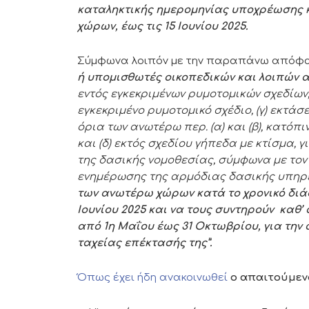
καταληκτικής ημερομηνίας υποχρέωσης 
χώρων, έως τις
15 Ιουνίου 2025.
Σύμφωνα λοιπόν με την παραπάνω απόφ
ή υπομισθωτές
οικοπεδικών και λοιπών 
εντός εγκεκριμένων ρυμοτομικών σχεδίων,
εγκεκριμένο ρυμοτομικό σχέδιο, (γ) εκτάσ
όρια των ανωτέρω περ. (α) και (β), κατό
και (δ) εκτός σχεδίου γήπεδα με κτίσμα, 
της δασικής νομοθεσίας, σύμφωνα με τον
ενημέρωσης της αρμόδιας δασικής υπηρ
των ανωτέρω χώρων κατά το χρονικό διάστ
Ιουνίου 2025 και να τους συντηρούν καθ’ 
από 1η Μαΐου έως 31 Οκτωβρίου, για τη
ταχείας επέκτασής της”.
Όπως έχει ήδη ανακοινωθεί
ο απαιτούμεν