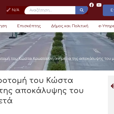
N/A
Ε
ρηση
Επισκέπτης
Δήμος και Πολιτική
e-Υπηρ
οτομή του Κώστα Κρυστάλλη ανήμερα της αποκάλυψης του μ
προτομή του Κώστα
της αποκάλυψης του
ετά