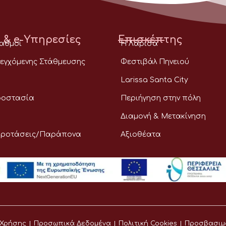
 & e-Υπηρεσίες
Επισκέπτης
ταθμοί
Η Λάρισα
εγχόμενης Στάθμευσης
Φεστιβάλ Πηνειού
Larissa Santa City
ροστασία
Περιήγηση στην πόλη
Διαμονή & Μετακίνηση
Προτάσεις/Παράπονα
Αξιοθέατα
 Χρήσης
Προσωπικά Δεδομένα
Πολιτική Cookies
Προσβασιμ