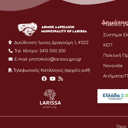
Δημότης
Παιδικοί Σ
Σύστημα Ελ
Διεύθυνση:
Ίωνος Δραγούμη 1, 41222
ΚΕΠ
Τηλ. Κέντρο:
2413 500 200
Πολιτική Π
E-mail:
protokolo@larissa.gov.gr
Novoville
Τηλεφωνικός Κατάλογος (αρχείο pdf)
Αιτήματα/
Όροι