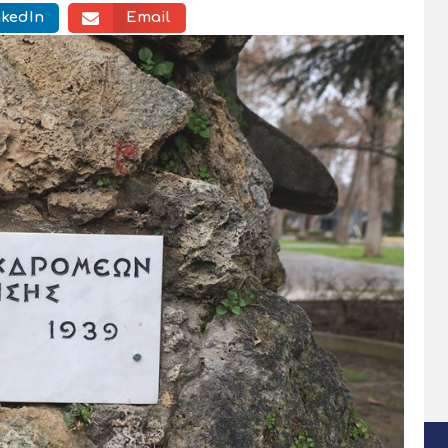
nkedIn
Email