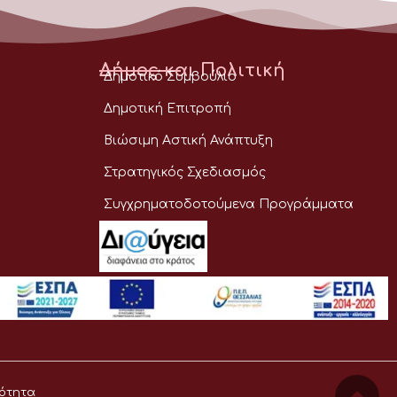
Δήμος και Πολιτική
Δημοτικό Συμβούλιο
Δημοτική Επιτροπή
Βιώσιμη Αστική Ανάπτυξη
Στρατηγικός Σχεδιασμός
Συγχρηματοδοτούμενα Προγράμματα
ότητα