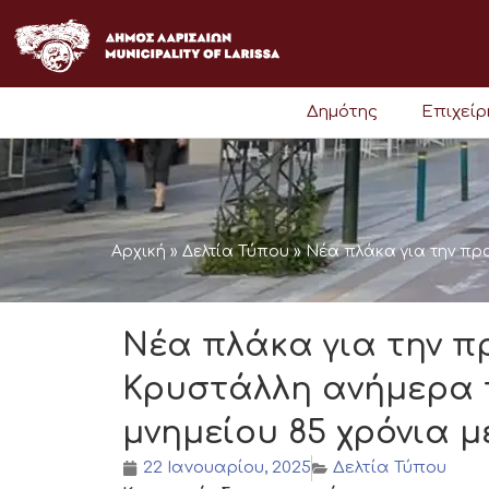
Μετάβαση
στο
περιεχόμενο
Δημότης
Επιχεί
Αρχική
»
Δελτία Τύπου
»
Νέα πλάκα για την πρ
Νέα πλάκα για την 
Κρυστάλλη ανήμερα 
μνημείου 85 χρόνια μ
22 Ιανουαρίου, 2025
Δελτία Τύπου