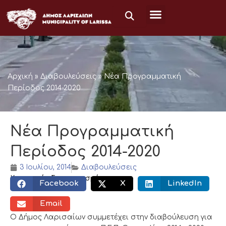
Μετάβαση
στο
περιεχόμενο
Αρχική
»
Διαβουλεύσεις
»
Νέα Προγραμματική
Περίοδος 2014-2020
Νέα Προγραμματική
Περίοδος 2014-2020
3 Ιουλίου, 2014
Διαβουλεύσεις
Κοινωνικός διαμοιρασμός:
Facebook
X
LinkedIn
Email
O Δήμος Λαρισαίων συμμετέχει στην διαβούλευση για