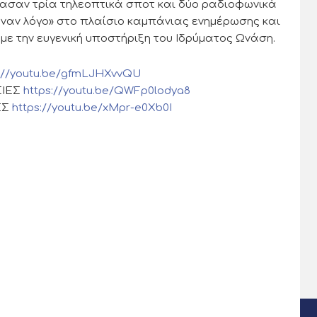
μασαν τρία τηλεοπτικά σποτ και δύο ραδιοφωνικά
ναν λόγο» στο πλαίσιο καμπάνιας ενημέρωσης και
ε την ευγενική υποστήριξη του Ιδρύματος Ωνάση.
s://youtu.be/gfmLJHXvvQU
ΣΙΕΣ
https://youtu.be/QWFp0lodya8
ΕΣ
https://youtu.be/xMpr-e0Xb0I