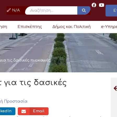
N/A
Ε
ρηση
Επισκέπτης
Δήμος και Πολιτική
e-Υπηρ
για τις δασικές πυρκαγιές
 για τις δασικές
κή Προστασία
nkedIn
Email