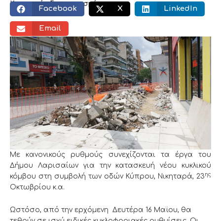
Κοινωνικός διαμοιρασμός:
Facebook
X
LinkedIn
Email
Με κανονικούς ρυθμούς συνεχίζονται τα έργα του
Δήμου Λαρισαίων για την κατασκευή νέου κυκλικού
ης
κόμβου στη συμβολή των οδών Κύπρου, Νικηταρά, 23
Οκτωβρίου κ.α.
Ωστόσο, από την ερχόμενη Δευτέρα 16 Μαϊου, θα
τεθούν σε ισχύ ειδικές κυκλοφοριακές ρυθμίσεις. Οι