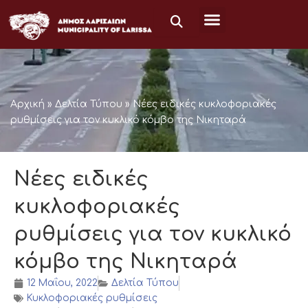
Μετάβαση
στο
περιεχόμενο
Αρχική
»
Δελτία Τύπου
»
Νέες ειδικές κυκλοφοριακές
ρυθμίσεις για τον κυκλικό κόμβο της Νικηταρά
Νέες ειδικές
κυκλοφοριακές
ρυθμίσεις για τον κυκλικό
κόμβο της Νικηταρά
12 Μαΐου, 2022
Δελτία Τύπου
Κυκλοφοριακές ρυθμίσεις