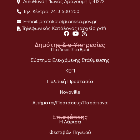
Διεύθυνση:
Ίωνος Δραγούμη 1, 41222
Τηλ. Κέντρο:
2413 500 200
E-mail:
protokolo@larissa.gov.gr
Τηλεφωνικός Κατάλογος (αρχείο pdf)
Δημότης & e-Υπηρεσίες
Παιδικοί Σταθμοί
Σύστημα Ελεγχόμενης Στάθμευσης
ΚΕΠ
Πολιτική Προστασία
Novoville
Αιτήματα/Προτάσεις/Παράπονα
Επισκέπτης
Η Λάρισα
Φεστιβάλ Πηνειού