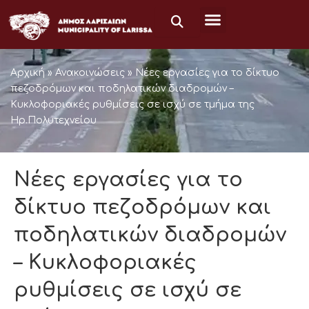
Μετάβαση
στο
περιεχόμενο
Αρχική
»
Ανακοινώσεις
»
Νέες εργασίες για το δίκτυο
πεζοδρόμων και ποδηλατικών διαδρομών –
Κυκλοφοριακές ρυθμίσεις σε ισχύ σε τμήμα της
Ηρ.Πολυτεχνείου
Νέες εργασίες για το
δίκτυο πεζοδρόμων και
ποδηλατικών διαδρομών
– Κυκλοφοριακές
ρυθμίσεις σε ισχύ σε