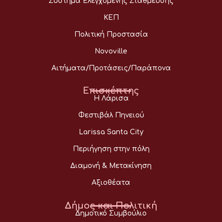
Σύστημα Ελεγχόμενης Στάθμευσης
ΚΕΠ
Πολιτική Προστασία
Novoville
Αιτήματα/Προτάσεις/Παράπονα
Επισκέπτης
Η Λάρισα
Φεστιβάλ Πηνειού
Larissa Santa City
Περιήγηση στην πόλη
Διαμονή & Μετακίνηση
Αξιοθέατα
Δήμος και Πολιτική
Δημοτικό Συμβούλιο