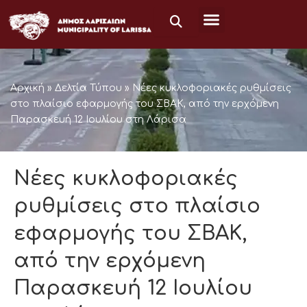
Μετάβαση
στο
περιεχόμενο
Αρχική
»
Δελτία Τύπου
»
Νέες κυκλοφοριακές ρυθμίσεις
στο πλαίσιο εφαρμογής του ΣΒΑΚ, από την ερχόμενη
Παρασκευή 12 Ιουλίου στη Λάρισα
Νέες κυκλοφοριακές
ρυθμίσεις στο πλαίσιο
εφαρμογής του ΣΒΑΚ,
από την ερχόμενη
Παρασκευή 12 Ιουλίου