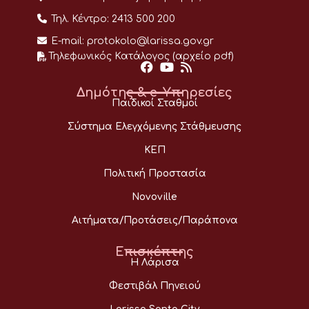
Τηλ. Κέντρο:
2413 500 200
E-mail:
protokolo@larissa.gov.gr
Τηλεφωνικός Κατάλογος (αρχείο pdf)
Δημότης & e-Υπηρεσίες
Παιδικοί Σταθμοί
Σύστημα Ελεγχόμενης Στάθμευσης
ΚΕΠ
Πολιτική Προστασία
Novoville
Αιτήματα/Προτάσεις/Παράπονα
Επισκέπτης
Η Λάρισα
Φεστιβάλ Πηνειού