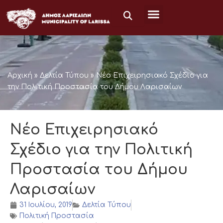
Μετάβαση
στο
περιεχόμενο
Αρχική
»
Δελτία Τύπου
»
Νέο Επιχειρησιακό Σχέδιο για
την Πολιτική Προστασία του Δήμου Λαρισαίων
Νέο Επιχειρησιακό
Σχέδιο για την Πολιτική
Προστασία του Δήμου
Λαρισαίων
31 Ιουλίου, 2019
Δελτία Τύπου
Πολιτική Προστασία