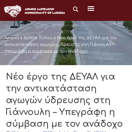
Μετάβαση
στο
περιεχόμενο
Αρχική
»
Δελτία Τύπου
»
Νέο έργο της ΔΕΥΑΛ για την
αντικατάσταση αγωγών ύδρευσης στη Γιάννουλη –
Υπεγράφη η σύμβαση με τον ανάδοχο
Νέο έργο της ΔΕΥΑΛ για
την αντικατάσταση
αγωγών ύδρευσης στη
Γιάννουλη – Υπεγράφη η
σύμβαση με τον ανάδοχο