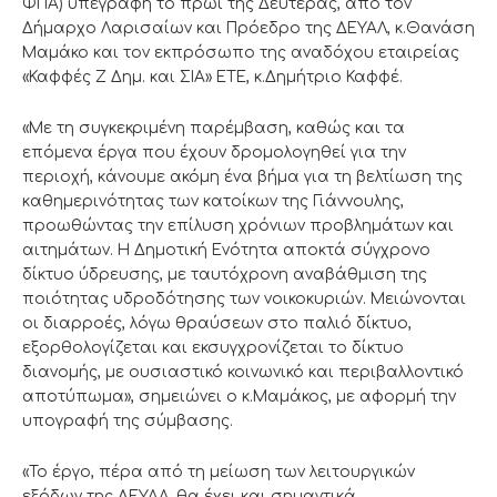
ΦΠΑ) υπεγράφη το πρωί της Δευτέρας, από τον
Δήμαρχο Λαρισαίων και Πρόεδρο της ΔΕΥΑΛ, κ.Θανάση
Μαμάκο και τον εκπρόσωπο της αναδόχου εταιρείας
«Καφφές Ζ Δημ. και ΣΙΑ» ΕΤΕ, κ.Δημήτριο Καφφέ.
«Με τη συγκεκριμένη παρέμβαση, καθώς και τα
επόμενα έργα που έχουν δρομολογηθεί για την
περιοχή, κάνουμε ακόμη ένα βήμα για τη βελτίωση της
καθημερινότητας των κατοίκων της Γιάννουλης,
προωθώντας την επίλυση χρόνιων προβλημάτων και
αιτημάτων. Η Δημοτική Ενότητα αποκτά σύγχρονο
δίκτυο ύδρευσης, με ταυτόχρονη αναβάθμιση της
ποιότητας υδροδότησης των νοικοκυριών. Μειώνονται
οι διαρροές, λόγω θραύσεων στο παλιό δίκτυο,
εξορθολογίζεται και εκσυγχρονίζεται το δίκτυο
διανομής, με ουσιαστικό κοινωνικό και περιβαλλοντικό
αποτύπωμα», σημειώνει ο κ.Μαμάκος, με αφορμή την
υπογραφή της σύμβασης.
«Το έργο, πέρα από τη μείωση των λειτουργικών
εξόδων της ΔΕΥΑΛ, θα έχει και σημαντικά