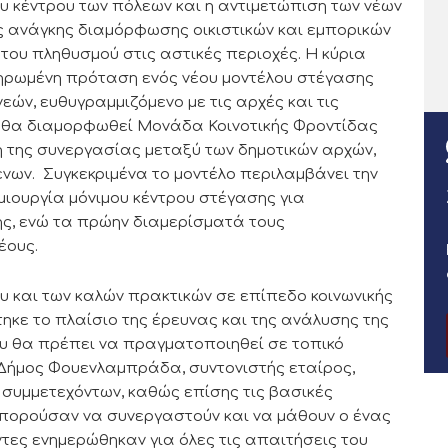
υ κέντρου των πόλεων και η αντιμετώπιση των νέων
 ανάγκης διαμόρφωσης οικιστικών και εμπορικών
του πληθυσμού στις αστικές περιοχές. Η κύρια
ληρωμένη πρόταση ενός νέου μοντέλου στέγασης
εών, ευθυγραμμιζόμενο με τις αρχές και τις
ό θα διαμορφωθεί Μονάδα Κοινοτικής Φροντίδας
ση της συνεργασίας μεταξύ των δημοτικών αρχών,
νων. Συγκεκριμένα το μοντέλο περιλαμβάνει την
μιουργία μόνιμου κέντρου στέγασης για
ης, ενώ τα πρώην διαμερίσματά τους
έους.
υ και των καλών πρακτικών σε επίπεδο κοινωνικής
ηκε το πλαίσιο της έρευνας και της ανάλυσης της
υ θα πρέπει να πραγματοποιηθεί σε τοπικό
Δήμος Φουενλαμπράδα, συντονιστής εταίρος,
συμμετεχόντων, καθώς επίσης τις βασικές
μπορούσαν να συνεργαστούν και να μάθουν ο ένας
τες ενημερώθηκαν για όλες τις απαιτήσεις του