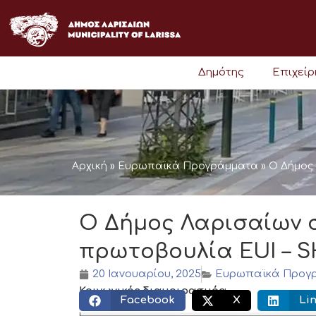
Μετάβαση
στο
περιεχόμενο
Δημότης
Επιχεί
Αρχική
»
Ευρωπαϊκά Προγράμματα
»
Ο Δήμος
Ο Δήμος Λαρισαίων 
πρωτοβουλία EUI – 
20 Ιανουαρίου, 2025
Ευρωπαϊκά Προγ
Κοινωνικός διαμοιρασμός:
Facebook
X
Li