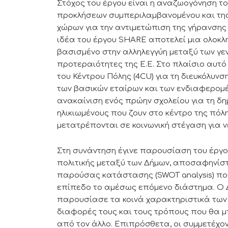
Στόχος του έργου είναι η αναζωογόνηση το
προκλήσεων συμπεριλαμβανομένου και της
χώρων για την αντιμετώπιση της γήρανσης 
ιδέα του έργου SHARE αποτελεί μια ολοκ
βασισμένο στην αλληλεγγύη μεταξύ των γεν
προτεραιότητες της Ε.Ε. Στο πλαίσιο αυτ
του Κέντρου Πόλης (4CU) για τη διευκόλυν
των βασικών εταίρων και των ενδιαφερομέ
ανακαίνιση ενός πρώην σχολείου για τη δη
ηλικιωμένους που ζουν στο κέντρο της πόλ
μετατρέπονται σε κοινωνική στέγαση για ν
Στη συνάντηση έγινε παρουσίαση του έργο
πολιτικής μεταξύ των Δήμων, αποσαφηνίστ
παρούσας κατάστασης (SWOT analysis) πο
επίπεδο το αμέσως επόμενο διάστημα. O 
παρουσίασε τα κοινά χαρακτηριστικά των 
διαφορές τους και τους τρόπους που θα 
από τον άλλο. Επιπρόσθετα, οι συμμετέχον