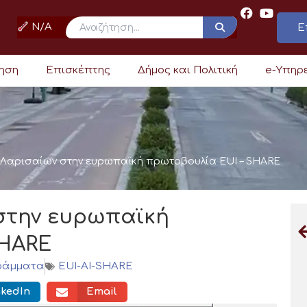
N/A
Ε
ρηση
Επισκέπτης
Δήμος και Πολιτική
e-Υπηρ
 Λαρισαίων στην ευρωπαϊκή πρωτοβουλία EUI – SHARE
στην ευρωπαϊκή
SHARE
ράμματα
EUI-AI-SHARE
nkedIn
Email