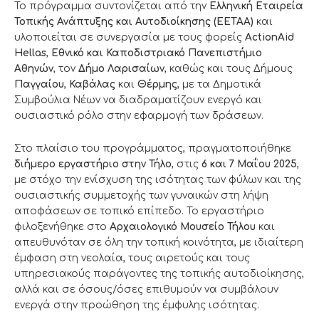
Το πρόγραμμα συντονίζεται από την
Ελληνική Εταιρεία
Τοπικής Ανάπτυξης και Αυτοδιοίκησης (ΕΕΤΑΑ)
και
υλοποιείται σε συνεργασία με τους φορείς
ActionAid
Hellas
,
Εθνικό και Καποδιστριακό Πανεπιστήμιο
Αθηνών
, τον
Δήμο Λαρισαίων
, καθώς και τους Δήμους
Παγγαίου
,
Καβάλας
και
Θέρμης
, με τα Δημοτικά
Συμβούλια Νέων να διαδραματίζουν ενεργό και
ουσιαστικό ρόλο στην εφαρμογή των δράσεων.
Στο πλαίσιο του προγράμματος, πραγματοποιήθηκε
διήμερο εργαστήριο στην Τήλο
, στις
6 και 7 Μαΐου 2025
,
με στόχο την ενίσχυση της ισότητας των φύλων και της
ουσιαστικής συμμετοχής των γυναικών στη λήψη
αποφάσεων σε τοπικό επίπεδο. Το εργαστήριο
φιλοξενήθηκε στο
Αρχαιολογικό Μουσείο Τήλου
και
απευθυνόταν σε όλη την τοπική κοινότητα, με ιδιαίτερη
έμφαση στη νεολαία, τους αιρετούς και τους
υπηρεσιακούς παράγοντες της τοπικής αυτοδιοίκησης,
αλλά και σε όσους/όσες επιθυμούν να συμβάλουν
ενεργά στην προώθηση της έμφυλης ισότητας.