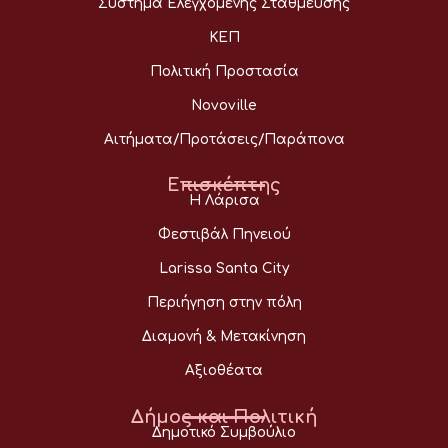
Σύστημα Ελεγχόμενης Στάθμευσης
ΚΕΠ
Πολιτική Προστασία
Novoville
Αιτήματα/Προτάσεις/Παράπονα
Επισκέπτης
Η Λάρισα
Φεστιβάλ Πηνειού
Larissa Santa City
Περιήγηση στην πόλη
Διαμονή & Μετακίνηση
Αξιοθέατα
Δήμος και Πολιτική
Δημοτικό Συμβούλιο