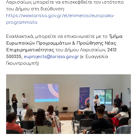
Λαρισαίων, μπορείτε να επισκεφθείτε τον ιστότοπο
του Δήμου στη διεύθυνση:
https://www.larissa.gov.gr/el/enimerosi/europaika-
programmata
Εναλλακτικά, μπορείτε να επικοινωνείτε με το
Τμήμα
Ευρωπαϊκών Προγραμμάτων & Προώθησης Νέας
Επιχειρηματικότητας
του Δήμου Λαρισαίων,
2413
500335,
euprojects@larissa.gov.gr
(κ. Ευαγγελία
Γκουντρουμπή)