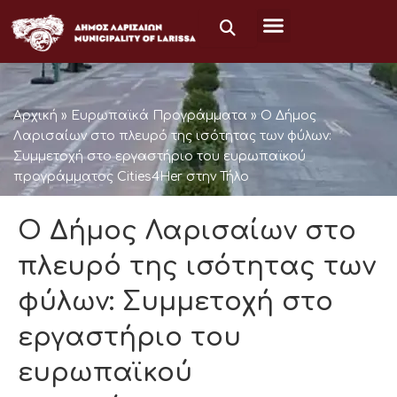
Μετάβαση
στο
περιεχόμενο
Αρχική
»
Ευρωπαϊκά Προγράμματα
»
Ο Δήμος
Λαρισαίων στο πλευρό της ισότητας των φύλων:
Συμμετοχή στο εργαστήριο του ευρωπαϊκού
προγράμματος Cities4Her στην Τήλο
Ο Δήμος Λαρισαίων στο
πλευρό της ισότητας των
φύλων: Συμμετοχή στο
εργαστήριο του
ευρωπαϊκού