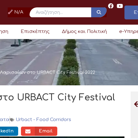
N/A
Ε
ρηση
Επισκέπτης
Δήμος και Πολιτική
e-Υπηρ
Λαρισαίων στο URBACT City Festival 2022
το URBACT City Festival
ματα
Urbact - Food Corridors
nkedIn
Email