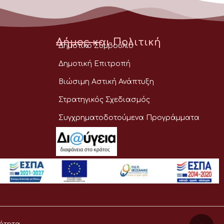
Δήμος και Πολιτική
Δημοτικό Συμβούλιο
Δημοτική Επιτροπή
Βιώσιμη Αστική Ανάπτυξη
Στρατηγικός Σχεδιασμός
Συγχρηματοδοτούμενα Προγράμματα
ότητα