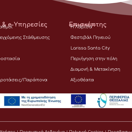
 & e-Υπηρεσίες
Επισκέπτης
ταθμοί
Η Λάρισα
εγχόμενης Στάθμευσης
Φεστιβάλ Πηνειού
Larissa Santa City
ροστασία
Περιήγηση στην πόλη
Διαμονή & Μετακίνηση
Προτάσεις/Παράπονα
Αξιοθέατα
 Χρήσης
Προσωπικά Δεδομένα
Πολιτική Cookies
Προσβασιμ