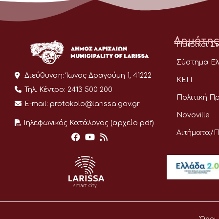
Δημότης
Παιδικοί Σ
Σύστημα Ελ
Διεύθυνση:
Ίωνος Δραγούμη 1, 41222
ΚΕΠ
Τηλ. Κέντρο:
2413 500 200
Πολιτική Π
E-mail:
protokolo@larissa.gov.gr
Novoville
Τηλεφωνικός Κατάλογος (αρχείο pdf)
Αιτήματα/
Όροι