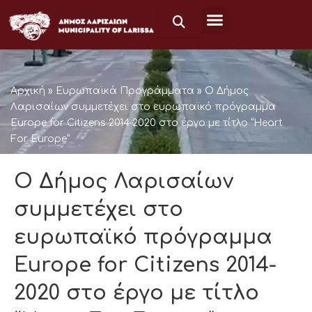
Μετάβαση
στο
περιεχόμενο
Αρχική
»
Ευρωπαϊκά Προγράμματα
»
Ο Δήμος
Λαρισαίων συμμετέχει στο ευρωπαϊκό πρόγραμμα
Europe for Citizens 2014-2020 στο έργο με τίτλο “Heart
For Europe”
Ο Δήμος Λαρισαίων
συμμετέχει στο
ευρωπαϊκό πρόγραμμα
Europe for Citizens 2014-
2020 στο έργο με τίτλο