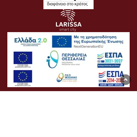
Όροι Χρήσης
Προσωπικά Δεδομένα
Πολιτική Cookies
Προσβασιμότητα
Συχνές Ερωτήσεις
Βοήθεια
Σύνδεση
English
Ελληνικά
©
Δήμος Λαρισαίων