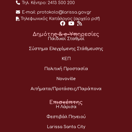
Τηλ. Κέντρο:
2413 500 200
E-mail:
protokolo@larissa.gov.gr
Τηλεφωνικός Κατάλογος (αρχείο pdf)
Δημότης & e-Υπηρεσίες
Παιδικοί Σταθμοί
Σύστημα Ελεγχόμενης Στάθμευσης
ΚΕΠ
Πολιτική Προστασία
Novoville
Αιτήματα/Προτάσεις/Παράπονα
Επισκέπτης
Η Λάρισα
Φεστιβάλ Πηνειού
Larissa Santa City