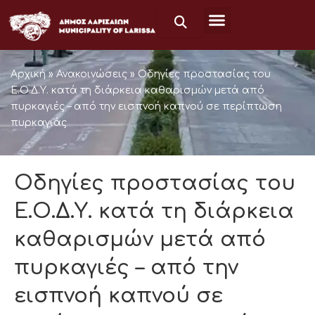
Μετάβαση
στο
περιεχόμενο
Αρχική
»
Ανακοινώσεις
»
Οδηγίες προστασίας του
Ε.Ο.Δ.Υ. κατά τη διάρκεια καθαρισμών μετά από
πυρκαγιές – από την εισπνοή καπνού σε περίπτωση
πυρκαγιάς
Οδηγίες προστασίας του
Ε.Ο.Δ.Υ. κατά τη διάρκεια
καθαρισμών μετά από
πυρκαγιές – από την
εισπνοή καπνού σε