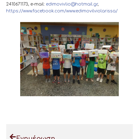
2410671173, e-mail:
edimovivlio@hotmail.gr
,
https://www.facebook.com/www.edimovilviolarissa/
Ενημέρωση