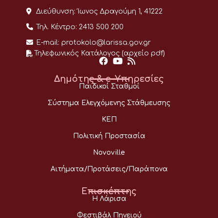
Διεύθυνση:
Ίωνος Δραγούμη 1, 41222
Τηλ. Κέντρο:
2413 500 200
E-mail:
protokolo@larissa.gov.gr
Τηλεφωνικός Κατάλογος (αρχείο pdf)
Δημότης & e-Υπηρεσίες
Παιδικοί Σταθμοί
Σύστημα Ελεγχόμενης Στάθμευσης
ΚΕΠ
Πολιτική Προστασία
Novoville
Αιτήματα/Προτάσεις/Παράπονα
Επισκέπτης
Η Λάρισα
Φεστιβάλ Πηνειού