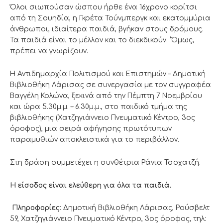
Όλοι σιωπούσαν ώσπου ήρθε ένα 16χρονο κορίτσι
από τη Σουηδία, η Γκρέτα Τούνμπεργκ και εκατομμύρια
άνθρωποι, ιδιαίτερα παιδιά, βγήκαν στους δρόμους.
Τα παιδιά είναι το μέλλον και το διεκδικούν. ‘Όμως,
πρέπει να γνωρίζουν.
Η Αντιδημαρχία Πολιτισμού και Επιστημών – Δημοτική
Βιβλιοθήκη Λάρισας σε συνεργασία με τον συγγραφέα
Βαγγέλη Κολώνα, ξεκινά από την Πέμπτη 7 Νοεμβρίου
και ώρα 5.30μ.μ. – 6.30μ.μ., στο παιδικό τμήμα της
βιβλιοθήκης (Χατζηγιάννειο Πνευματικό Κέντρο, 3ος
όροφος), μια σειρά αφήγησης πρωτότυπων
παραμυθιών αποκλειστικά για το περιβάλλον.
Στη δράση συμμετέχει η συνθέτρια Ράνια Τσοχατζή.
Η είσοδος είναι ελεύθερη για όλα τα παιδιά.
Πληροφορίες
: Δημοτική Βιβλιοθήκη Λάρισας, Ρούσβελτ
59, Χατζηγιάννειο Πνευματικό Κέντρο, 3ος όροφος, τηλ: