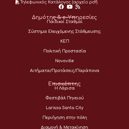
Τηλεφωνικός Κατάλογος (αρχείο pdf)
Δημότης & e-Υπηρεσίες
Παιδικοί Σταθμοί
Σύστημα Ελεγχόμενης Στάθμευσης
ΚΕΠ
Πολιτική Προστασία
Novoville
Αιτήματα/Προτάσεις/Παράπονα
Επισκέπτης
Η Λάρισα
Φεστιβάλ Πηνειού
Larissa Santa City
Περιήγηση στην πόλη
Διαμονή & Μετακίνηση