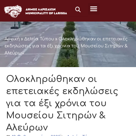
Μετάβαση
στο
περιεχόμενο
Αρχική
»
Δελτία Τύπου
»
Ολοκληρώθηκαν οι επετειακές
εκδηλώσεις για τα έξι χρόνια του Μουσείου Σιτηρών &
Αλεύρων
Ολοκληρώθηκαν οι
επετειακές εκδηλώσεις
για τα έξι χρόνια του
Μουσείου Σιτηρών &
Αλεύρων