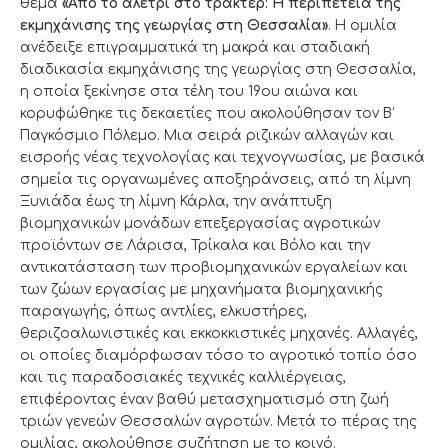
θέμα
«Από το αλέτρι στο τρακτέρ: Η περιπέτεια της
εκμηχάνισης της γεωργίας στη Θεσσαλία»
. Η ομιλία
ανέδειξε επιγραμματικά τη μακρά και σταδιακή
διαδικασία εκμηχάνισης της γεωργίας στη Θεσσαλία,
η οποία ξεκίνησε στα τέλη του 19ου αιώνα και
κορυφώθηκε τις δεκαετίες που ακολούθησαν τον Β’
Παγκόσμιο Πόλεμο. Μια σειρά ριζικών αλλαγών και
εισροής νέας τεχνολογίας και τεχνογνωσίας, με βασικά
σημεία τις οργανωμένες αποξηράνσεις, από τη λίμνη
Ξυνιάδα έως τη λίμνη Κάρλα, την ανάπτυξη
βιομηχανικών μονάδων επεξεργασίας αγροτικών
προϊόντων σε Λάρισα, Τρίκαλα και Βόλο και την
αντικατάσταση των προβιομηχανικών εργαλείων και
των ζώων εργασίας με μηχανήματα βιομηχανικής
παραγωγής, όπως αντλίες, ελκυστήρες,
θεριζοαλωνιστικές και εκκοκκιστικές μηχανές. Αλλαγές,
οι οποίες διαμόρφωσαν τόσο το αγροτικό τοπίο όσο
και τις παραδοσιακές τεχνικές καλλιέργειας,
επιφέροντας έναν βαθύ μετασχηματισμό στη ζωή
τριών γενεών Θεσσαλών αγροτών. Μετά το πέρας της
ομιλίας, ακολούθησε συζήτηση με το κοινό.