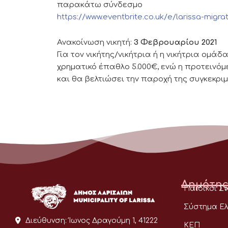
παρακάτω σύνδεσμο
https://www.eventbrite.co.uk/e/larissa-migra
Ανακοίνωση νικητή:
3 Φεβρουαρίου 2021
Για τον νικήτης/νικήτρια ή η νικήτρια ο
χρηματικό έπαθλο 5.000€, ενώ η προτεινό
και θα βελτιώσει την παροχή της συγκεκρι
Δημότης
Παιδικοί Σ
Σύστημα Ελ
Διεύθυνση:
Ίωνος Δραγούμη 1, 41222
ΚΕΠ