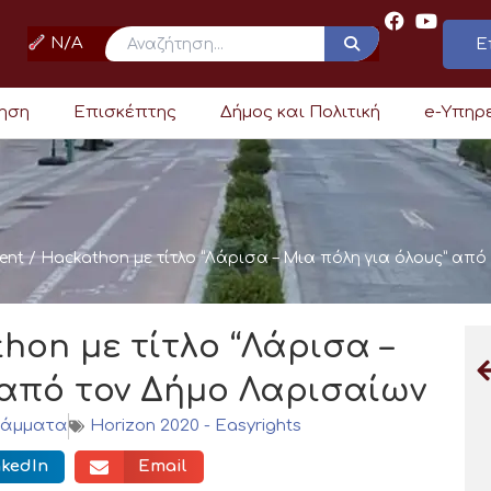
N/A
Ε
ρηση
Επισκέπτης
Δήμος και Πολιτική
e-Υπηρ
vent / Hackathon με τίτλο “Λάρισα – Μια πόλη για όλους” απ
thon με τίτλο “Λάρισα –
 από τον Δήμο Λαρισαίων
ράμματα
Horizon 2020 - Easyrights
nkedIn
Email