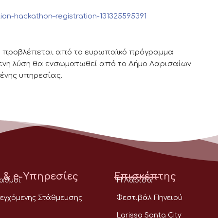
tion-hackathon–registration-131325595391
μάδα προβλέπεται από το ευρωπαϊκό πρόγραμμα
μενη λύση θα ενσωματωθεί από το Δήμο Λαρισαίων
μένης υπηρεσίας.
 & e-Υπηρεσίες
Επισκέπτης
ταθμοί
Η Λάρισα
εγχόμενης Στάθμευσης
Φεστιβάλ Πηνειού
Larissa Santa City