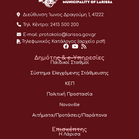
Διεύθυνση:
Ίωνος Δραγούμη 1, 41222
Τηλ. Κέντρο:
2413 500 200
E-mail:
protokolo@larissa.gov.gr
Τηλεφωνικός Κατάλογος (αρχείο pdf)
Δημότης & e-Υπηρεσίες
Παιδικοί Σταθμοί
Σύστημα Ελεγχόμενης Στάθμευσης
ΚΕΠ
Πολιτική Προστασία
Novoville
Αιτήματα/Προτάσεις/Παράπονα
Επισκέπτης
Η Λάρισα