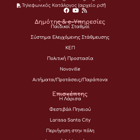
Τηλεφωνικός Κατάλογος (αρχείο pdf)
Δημότης & e-Υπηρεσίες
Παιδικοί Σταθμοί
Σύστημα Ελεγχόμενης Στάθμευσης
ΚΕΠ
Πολιτική Προστασία
Novoville
Αιτήματα/Προτάσεις/Παράπονα
Επισκέπτης
Η Λάρισα
Φεστιβάλ Πηνειού
Larissa Santa City
Περιήγηση στην πόλη