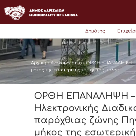
Μετάβαση
στο
περιεχόμενο
Δημότης
Επιχεί
Αρχική
»
Ανακοινώσεις
»
ΟΡΘΗ ΕΠΑΝΑΛΗΨΗ – Δι
μήκος της εσωτερικής κοίτης της πόλης
ΟΡΘΗ ΕΠΑΝΑΛΗΨΗ – 
Ηλεκτρονικής Διαδικ
παρόχθιας ζώνης Πη
μήκος της εσωτερική