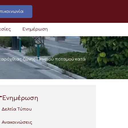
πικοινωνία
εσίες
Ενημέρωση
παρόχθιας ζώνης Πηνειού ποταμού κατά
Ενημέρωση
Δελτία Τύπου
Ανακοινώσεις