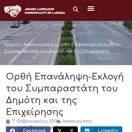
Μετάβαση
στο
περιεχόμενο
Αρχική
»
Ανακοινώσεις
»
Ορθή Επανάληψη-Εκλογή του
Συμπαραστάτη του Δημότη και της Επιχείρησης
Ορθή Επανάληψη-Εκλογή
του Συμπαραστάτη του
Δημότη και της
Επιχείρησης
17 Φεβρουαρίου, 2011
Ανακοινώσεις
Κοινωνικός διαμοιρασμός:
Facebook
X
LinkedIn