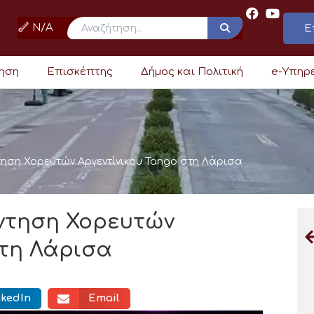
N/A
Ε
ρηση
Επισκέπτης
Δήμος και Πολιτική
e-Υπηρ
ηση Χορευτών Αργεντίνικου Tango στη Λάρισα
ντηση Χορευτών
στη Λάρισα
nkedIn
Email