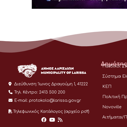
Δημότης
Παιδικοί Σ
Σύστημα Ελ
Διεύθυνση:
Ίωνος Δραγούμη 1, 41222
ΚΕΠ
Τηλ. Κέντρο:
2413 500 200
Πολιτική Π
E-mail:
protokolo@larissa.gov.gr
Novoville
Τηλεφωνικός Κατάλογος (αρχείο pdf)
Αιτήματα/