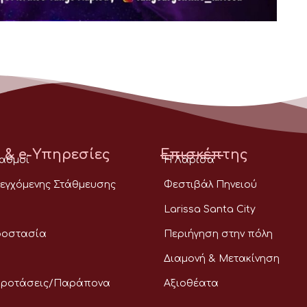
 & e-Υπηρεσίες
Επισκέπτης
ταθμοί
Η Λάρισα
εγχόμενης Στάθμευσης
Φεστιβάλ Πηνειού
Larissa Santa City
ροστασία
Περιήγηση στην πόλη
Διαμονή & Μετακίνηση
Προτάσεις/Παράπονα
Αξιοθέατα