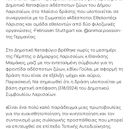
Δημοτικό Καταφύγιο αδέσποτων ζώων του Δήμου
Λαρισαίων, στο πλαίσιο δράσης που υλοποιείται σε
συνεργασία με το Σωματείο «Αδέσποτοι Εθελοντές»
Λάρισας και ομάδα εθελοντών από δύο φιλοζωϊκές
οργανώσεις -Fellnasen Stuttgart και @animal.passion-
της Γερμανίας.
Στο Δημοτικό Καταφύγιο βρέθηκε νωρίς το μεσημέρι
της Πέμπτης ο Δήμαρχος Λαρισαίων, κ.Θανάσης
Μαμάκος, μαζί με την εντεταλμένη σύμβουλο για τη
φροντίδα αδέσποτων ζώων, κ.Βίκυ Γούλα, με αφορμή τη
δράση που είναι σε εξέλιξη -μέχρι και αύριο,
Παρασκευή. Να σημειωθεί ότι η δράση υλοποιείται με
βάση σχετική απόφαση (318/2024) του Δημοτικού
Συμβουλίου Λαρισαίων.
«Είναι ένα πολύ καλό παράδειγμα μιας πρωτοβουλίας
για την ευαισθητοποίηση, την κινητοποίηση και τον
συντονισμό μιας συλλογικής προσπάθειας που μπορεί
να επιτευχθεί σε επίπεδο Τοπικής Αυτοδιοίκησης.