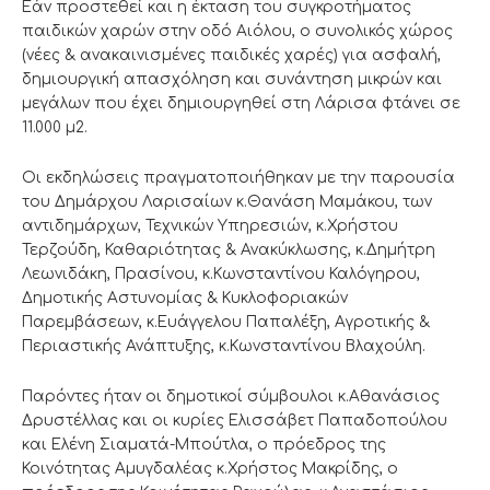
Εάν προστεθεί και η έκταση του συγκροτήματος
παιδικών χαρών στην οδό Αιόλου, ο συνολικός χώρος
(νέες & ανακαινισμένες παιδικές χαρές) για ασφαλή,
δημιουργική απασχόληση και συνάντηση μικρών και
μεγάλων που έχει δημιουργηθεί στη Λάρισα φτάνει σε
11.000 μ2.
Οι εκδηλώσεις πραγματοποιήθηκαν με την παρουσία
του Δημάρχου Λαρισαίων κ.Θανάση Μαμάκου, των
αντιδημάρχων, Τεχνικών Υπηρεσιών, κ.Χρήστου
Τερζούδη, Καθαριότητας & Ανακύκλωσης, κ.Δημήτρη
Λεωνιδάκη, Πρασίνου, κ.Κωνσταντίνου Καλόγηρου,
Δημοτικής Αστυνομίας & Κυκλοφοριακών
Παρεμβάσεων, κ.Ευάγγελου Παπαλέξη, Αγροτικής &
Περιαστικής Ανάπτυξης, κ.Κωνσταντίνου Βλαχούλη.
Παρόντες ήταν οι δημοτικοί σύμβουλοι κ.Αθανάσιος
Δρυστέλλας και οι κυρίες Ελισσάβετ Παπαδοπούλου
και Ελένη Σιαματά-Μπούτλα, ο πρόεδρος της
Κοινότητας Αμυγδαλέας κ.Χρήστος Μακρίδης, ο