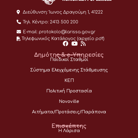
Διεύθυνση:
Ίωνος Δραγούμη 1, 41222
Τηλ. Κέντρο:
2413 500 200
E-mail:
protokolo@larissa.gov.gr
Τηλεφωνικός Κατάλογος (αρχείο pdf)
Δημότης & e-Υπηρεσίες
Παιδικοί Σταθμοί
Σύστημα Ελεγχόμενης Στάθμευσης
ΚΕΠ
Πολιτική Προστασία
Novoville
Αιτήματα/Προτάσεις/Παράπονα
Επισκέπτης
Η Λάρισα