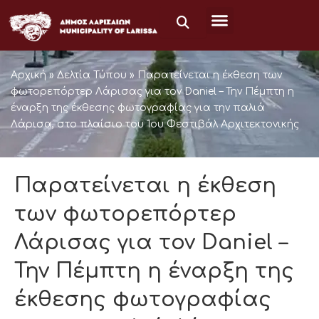
Μετάβαση
στο
περιεχόμενο
Αρχική
»
Δελτία Τύπου
»
Παρατείνεται η έκθεση των
φωτορεπόρτερ Λάρισας για τον Daniel – Την Πέμπτη η
έναρξη της έκθεσης φωτογραφίας για την παλιά
Λάρισα, στο πλαίσιο του 1ου Φεστιβάλ Αρχιτεκτονικής
Παρατείνεται η έκθεση
των φωτορεπόρτερ
Λάρισας για τον Daniel –
Την Πέμπτη η έναρξη της
έκθεσης φωτογραφίας