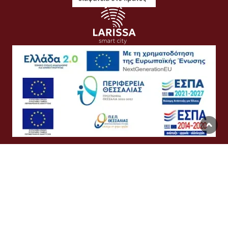
Όροι Χρήσης
Προσωπικά Δεδομένα
Πολιτική Cookies
Προσβασιμότητα
Συχνές Ερωτήσεις
Βοήθεια
Σύνδεση
English
Ελληνικά
©
Δήμος Λαρισαίων