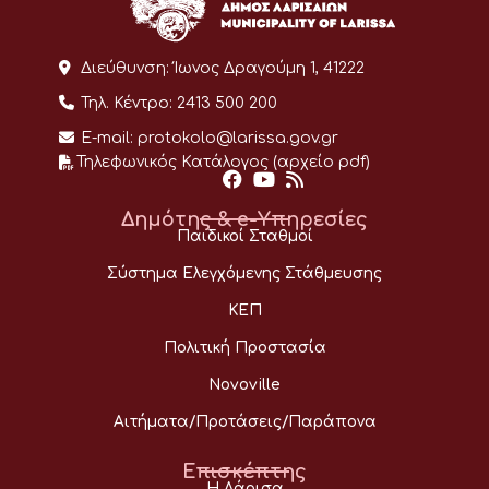
Διεύθυνση:
Ίωνος Δραγούμη 1, 41222
Τηλ. Κέντρο:
2413 500 200
E-mail:
protokolo@larissa.gov.gr
Τηλεφωνικός Κατάλογος (αρχείο pdf)
Δημότης & e-Υπηρεσίες
Παιδικοί Σταθμοί
Σύστημα Ελεγχόμενης Στάθμευσης
ΚΕΠ
Πολιτική Προστασία
Novoville
Αιτήματα/Προτάσεις/Παράπονα
Επισκέπτης
Η Λάρισα