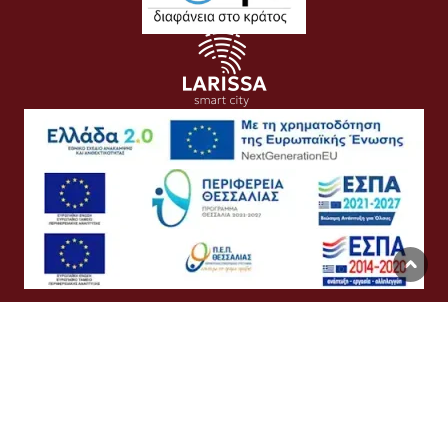
Όροι Χρήσης
Προσωπικά Δεδομένα
Πολιτική Cookies
Προσβασιμότητα
Συχνές Ερωτήσεις
Βοήθεια
Σύνδεση
English
Ελληνικά
©
Δήμος Λαρισαίων