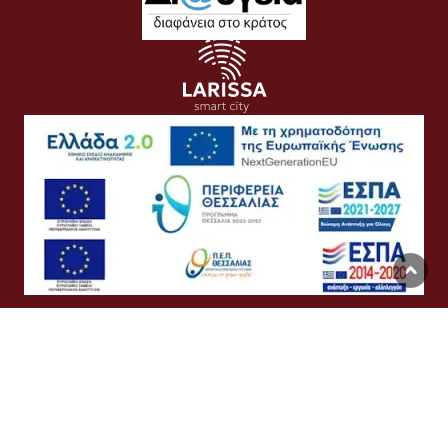
Όροι Χρήσης
Προσωπικά Δεδομένα
Πολιτική Cookies
Προσβασιμότητα
Συχνές Ερωτήσεις
Βοήθεια
Σύνδεση
English
Ελληνικά
©
Δήμος Λαρισαίων