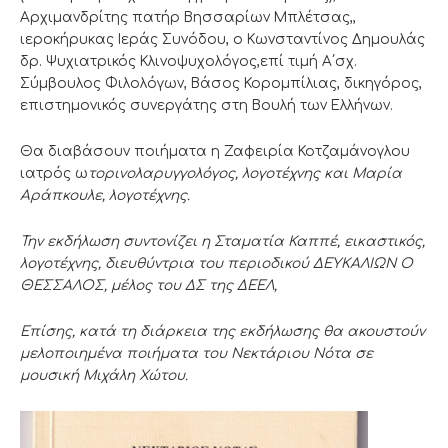
Αρχιμανδρίτης πατήρ Βησσαρίων Μπλέτσας,,
ιεροκήρυκας Ιεράς Συνόδου, ο Κωνσταντίνος Δημουλάς
δρ. Ψυχιατρικός Κλινοψυχολόγος,επί τιμή Α΄σχ.
Σύμβουλος Φιλολόγων, Βάσος Κορομπίλιας, δικηγόρος,
επιστημονικός συνεργάτης στη Βουλή των Ελλήνων.
Θα διαβάσουν ποιήματα η Ζαφειρία Κοτζαμάνογλου
ιατρός ω
τορινολαρυγγολόγος, λογοτέχνης και Μαρία
Αράπκουλε, λογοτέχνης.
Την εκδήλωση συντονίζει η Σταματία Καππέ, εικαστικός,
λογοτέχνης, διευθύντρια του περιοδικού ΔΕΥΚΑΛΙΩΝ Ο
ΘΕΣΣΑΛΟΣ, μέλος του ΔΣ της ΔΕΕΛ,
Επίσης, κατά τη διάρκεια της εκδήλωσης θα ακουστούν
μελοποιημένα ποιήματα του Νεκτάριου Νότα σε
μουσική Μιχάλη Χώτου.