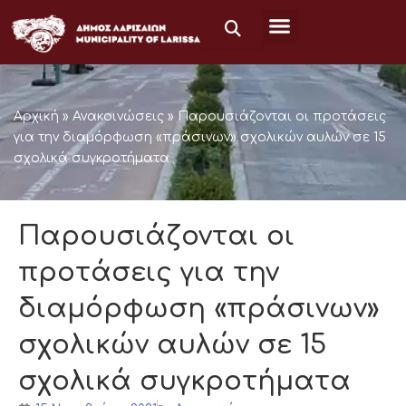
Μετάβαση
στο
περιεχόμενο
Αρχική
»
Ανακοινώσεις
»
Παρουσιάζονται οι προτάσεις
για την διαμόρφωση «πράσινων» σχολικών αυλών σε 15
σχολικά συγκροτήματα
Παρουσιάζονται οι
προτάσεις για την
διαμόρφωση «πράσινων»
σχολικών αυλών σε 15
σχολικά συγκροτήματα