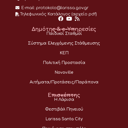
E-mail:
protokolo@larissa.gov.gr
Τηλεφωνικός Κατάλογος (αρχείο pdf)
Δημότης & e-Υπηρεσίες
Παιδικοί Σταθμοί
Σύστημα Ελεγχόμενης Στάθμευσης
ΚΕΠ
Πολιτική Προστασία
Novoville
Αιτήματα/Προτάσεις/Παράπονα
Επισκέπτης
Η Λάρισα
Φεστιβάλ Πηνειού
Larissa Santa City