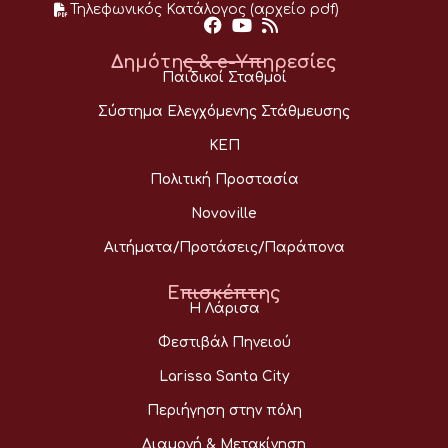
Τηλεφωνικός Κατάλογος (αρχείο pdf)
Δημότης & e-Υπηρεσίες
Παιδικοί Σταθμοί
Σύστημα Ελεγχόμενης Στάθμευσης
ΚΕΠ
Πολιτική Προστασία
Novoville
Αιτήματα/Προτάσεις/Παράπονα
Επισκέπτης
Η Λάρισα
Φεστιβάλ Πηνειού
Larissa Santa City
Περιήγηση στην πόλη
Διαμονή & Μετακίνηση