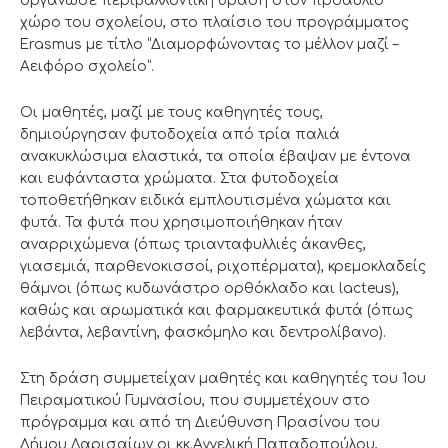
οργάνωσε περιβαλλοντική δράση στον προαύλιο
χώρο του σχολείου, στο πλαίσιο του προγράμματος
Erasmus με τίτλο “Διαμορφώνοντας το μέλλον μαζί –
Αειφόρο σχολείο”.
Οι μαθητές, μαζί με τους καθηγητές τους,
δημιούργησαν φυτοδοχεία από τρία παλιά
ανακυκλώσιμα ελαστικά, τα οποία έβαψαν με έντονα
και ευφάνταστα χρώματα. Στα φυτοδοχεία
τοποθετήθηκαν ειδικά εμπλουτισμένα χώματα και
φυτά. Τα φυτά που χρησιμοποιήθηκαν ήταν
αναρριχώμενα (όπως τριανταφυλλιές άκανθες,
γιασεμιά, παρθενοκισσοί, ριχοπέρματα), κρεμοκλαδείς
θάμνοι (όπως κυδωνάστρο ορθόκλαδο και lacteus),
καθώς και αρωματικά και φαρμακευτικά φυτά (όπως
λεβάντα, λεβαντίνη, φασκόμηλο και δεντρολίβανο).
Στη δράση συμμετείχαν μαθητές και καθηγητές του 1ου
Πειραματικού Γυμνασίου, που συμμετέχουν στο
πρόγραμμα και από τη Διεύθυνση Πρασίνου του
Δήμου Λαρισαίων οι κκ.Αγγελική Παπαδοπούλου,