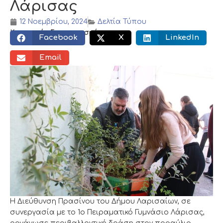
Λάρισας
12 Νοεμβρίου, 2024
Δελτία Τύπου
Κοινωνικός διαμοιρασμός:
Facebook
X
LinkedIn
Email
Η Διεύθυνση Πρασίνου του Δήμου Λαρισαίων, σε
συνεργασία με το 1ο Πειραματικό Γυμνάσιο Λάρισας,