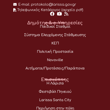
E-mail:
protokolo@larissa.gov.gr
Τηλεφωνικός Κατάλογος (αρχείο pdf)
Δημότης & e-Υπηρεσίες
Παιδικοί Σταθμοί
Σύστημα Ελεγχόμενης Στάθμευσης
ΚΕΠ
Πολιτική Προστασία
Novoville
Αιτήματα/Προτάσεις/Παράπονα
Επισκέπτης
Η Λάρισα
Φεστιβάλ Πηνειού
Larissa Santa City
Περιήγηση στην πόλη