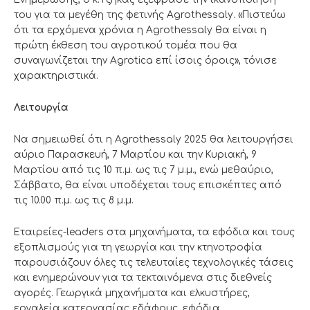
του για τα μεγέθη της φετινής Agrothessaly. «Πιστεύω
ότι τα ερχόμενα χρόνια η Agrothessaly θα είναι η
πρώτη έκθεση του αγροτικού τομέα που θα
συναγωνίζεται την Agrotica επί ίσοις όροις», τόνισε
χαρακτηριστικά.
Λειτουργία
Να σημειωθεί ότι η Agrothessaly 2025 θα λειτουργήσει
αύριο Παρασκευή, 7 Μαρτίου και την Κυριακή, 9
Μαρτίου από τις 10 π.μ. ως τις 7 μ.μ., ενώ μεθαύριο,
Σάββατο, θα είναι υποδέχεται τους επισκέπτες από
τις 10.00 π.μ. ως τις 8 μ.μ.
Εταιρείες-leaders στα μηχανήματα, τα εφόδια και τους
εξοπλισμούς για τη γεωργία και την κτηνοτροφία
παρουσιάζουν όλες τις τελευταίες τεχνολογικές τάσεις
και ενημερώνουν για τα τεκταινόμενα στις διεθνείς
αγορές. Γεωργικά μηχανήματα και ελκυστήρες,
εργαλεία κατεργασίας εδάφους, εφόδια,