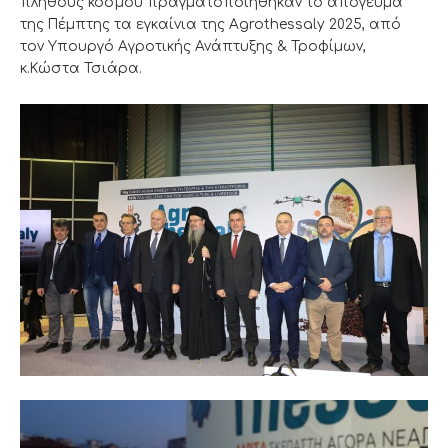
πλήθους κόσμου πραγματοποιήθηκαν το απόγευμα
της Πέμπτης τα εγκαίνια της Agrothessaly 2025, από
τον Υπουργό Αγροτικής Ανάπτυξης & Τροφίμων,
κ.Κώστα Τσιάρα.