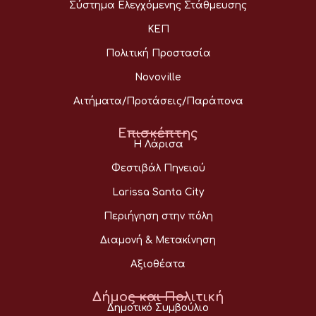
Σύστημα Ελεγχόμενης Στάθμευσης
ΚΕΠ
Πολιτική Προστασία
Novoville
Αιτήματα/Προτάσεις/Παράπονα
Επισκέπτης
Η Λάρισα
Φεστιβάλ Πηνειού
Larissa Santa City
Περιήγηση στην πόλη
Διαμονή & Μετακίνηση
Αξιοθέατα
Δήμος και Πολιτική
Δημοτικό Συμβούλιο