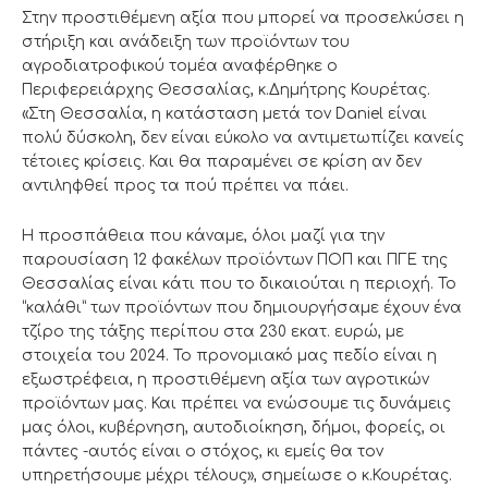
Στην προστιθέμενη αξία που μπορεί να προσελκύσει η
στήριξη και ανάδειξη των προϊόντων του
αγροδιατροφικού τομέα αναφέρθηκε ο
Περιφερειάρχης Θεσσαλίας, κ.Δημήτρης Κουρέτας.
«Στη Θεσσαλία, η κατάσταση μετά τον Daniel είναι
πολύ δύσκολη, δεν είναι εύκολο να αντιμετωπίζει κανείς
τέτοιες κρίσεις. Και θα παραμένει σε κρίση αν δεν
αντιληφθεί προς τα πού πρέπει να πάει.
Η προσπάθεια που κάναμε, όλοι μαζί για την
παρουσίαση 12 φακέλων προϊόντων ΠΟΠ και ΠΓΕ της
Θεσσαλίας είναι κάτι που το δικαιούται η περιοχή. Το
“καλάθι” των προϊόντων που δημιουργήσαμε έχουν ένα
τζίρο της τάξης περίπου στα 230 εκατ. ευρώ, με
στοιχεία του 2024. Το προνομιακό μας πεδίο είναι η
εξωστρέφεια, η προστιθέμενη αξία των αγροτικών
προϊόντων μας. Και πρέπει να ενώσουμε τις δυνάμεις
μας όλοι, κυβέρνηση, αυτοδιοίκηση, δήμοι, φορείς, οι
πάντες -αυτός είναι ο στόχος, κι εμείς θα τον
υπηρετήσουμε μέχρι τέλους», σημείωσε ο κ.Κουρέτας.