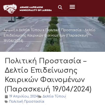
Μετάβαση
στο
περιεχόμενο
Αρχική
»
Δελτία Τύπου
»
Πολιτική Προστασία – Δελτίο
Επιδείνωσης Καιρικών Φαινομένων (Παρασκευή
19/04/2024)
Πολιτική Προστασία –
Δελτίο Επιδείνωσης
Καιρικών Φαινομένων
(Παρασκευή 19/04/2024)
19 Απριλίου, 2024
Δελτία Τύπου
Πολιτική Προστασία