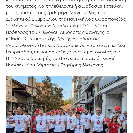
του κινήματος για την εθελοντική αιμοδοσία έστειλαν,
με τις ομιλίες τους η κ.Ειρήνη Μάνη, μέλος του
Διοικητικού Συμβουλίου της Πανελλήνιας Ομοσπονδίας
Συλλόγων Εθελοντών Αιμοδοτών (Π.Ο.Σ.Ε.Α.) και
Πρόεδρος του Συλλόγου Αιμοδοτών Φαλάνης, ο
κ.Ναούμ Σταμπουλτζής, Δ/ντής Αιμοδοσίας
-Αιματολογικού Γενικού Νοσοκομείου Λάρισας, η κ.Ελένη
Γεωργιάδου, επίκουρη καθηγήτρια αιματολογίας στο
ΠΓΝΛ και ο διοικητής του Πανεπιστημιακού Γενικού
Νοσοκομείου Λάρισας, κ.Γρηγόρης Βλαχάκης.