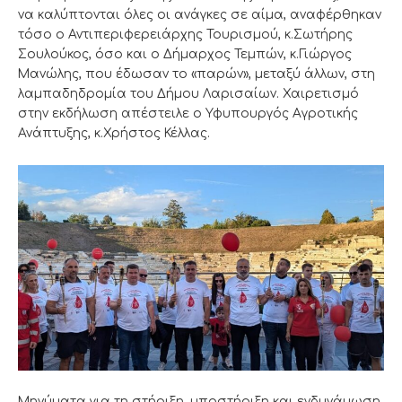
να καλύπτονται όλες οι ανάγκες σε αίμα, αναφέρθηκαν
τόσο ο Αντιπεριφερειάρχης Τουρισμού, κ.Σωτήρης
Σουλούκος, όσο και ο Δήμαρχος Τεμπών, κ.Γιώργος
Μανώλης, που έδωσαν το «παρών», μεταξύ άλλων, στη
λαμπαδηδρομία του Δήμου Λαρισαίων. Χαιρετισμό
στην εκδήλωση απέστειλε ο Υφυπουργός Αγροτικής
Ανάπτυξης, κ.Χρήστος Κέλλας.
Μηνύματα για τη στήριξη, υποστήριξη και ενδυνάμωση