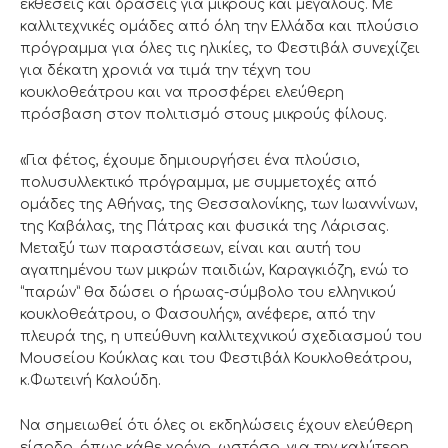
εκθέσεις και δράσεις για μικρούς και μεγάλους. Με
καλλιτεχνικές ομάδες από όλη την Ελλάδα και πλούσιο
πρόγραμμα για όλες τις ηλικίες, το Φεστιβάλ συνεχίζει
για δέκατη χρονιά να τιμά την τέχνη του
κουκλοθεάτρου και να προσφέρει ελεύθερη
πρόσβαση στον πολιτισμό στους μικρούς φίλους.
«Για φέτος, έχουμε δημιουργήσει ένα πλούσιο,
πολυσυλλεκτικό πρόγραμμα, με συμμετοχές από
ομάδες της Αθήνας, της Θεσσαλονίκης, των Ιωαννίνων,
της Καβάλας, της Πάτρας και φυσικά της Λάρισας.
Μεταξύ των παραστάσεων, είναι και αυτή του
αγαπημένου των μικρών παιδιών, Καραγκιόζη, ενώ το
“παρών” θα δώσει ο ήρωας-σύμβολο του ελληνικού
κουκλοθεάτρου, ο Φασουλής», ανέφερε, από την
πλευρά της, η υπεύθυνη καλλιτεχνικού σχεδιασμού του
Μουσείου Κούκλας και του Φεστιβάλ Κουκλοθεάτρου,
κ.Φωτεινή Καλούδη.
Να σημειωθεί ότι όλες οι εκδηλώσεις έχουν ελεύθερη
είσοδο, όπως κάθε χρόνο, ωστόσο, για την καλύτερη