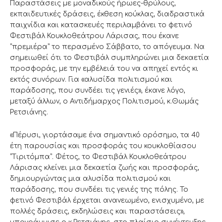
Παραστάσεις με μοναδικούς ήρωες-θρύλους,
εκπαιδευτικές δράσεις, έκθεση κούκλας, διαδραστικά
παιχνίδια και κατασκευές περιλαμβάνει το φετινό
Φεστιβάλ Κουκλοθεάτρου Λάρισας, που έκανε
“πρεμιέρα” το περασμένο Σάββατο, το απόγευμα. Να
σημειωθεί ότι το Φεστιβάλ συμπληρώνει μια δεκαετία
προσφοράς, με την εμβέλειά του να απηχεί εντός κι
εκτός συνόρων. Για «αλυσίδα πολιτισμού και
παράδοσης, που συνδέει τις γενιές», έκανε λόγο,
μεταξύ άλλων, ο Αντιδήμαρχος Πολιτισμού, κ.Θωμάς
Ρετσιάνης.
«Πέρυσι, γιορτάσαμε ένα σημαντικό ορόσημο, τα 40
έτη παρουσίας και προσφοράς του κουκλοθίασου
“Τιριτόμπα”. Φέτος, το Φεστιβάλ Κουκλοθεάτρου
Λάρισας κλείνει μια δεκαετία ζωής και προσφοράς,
δημιουργώντας μια αλυσίδα πολιτισμού και
παράδοσης, που συνδέει τις γενιές της πόλης. Το
φετινό Φεστιβάλ έρχεται ανανεωμένο, ενισχυμένο, με
πολλές δράσεις, εκδηλώσεις και παραστάσεις»,