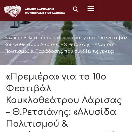
Μετάβαση
στο
περιεχόμενο
Αρχική
»
Δελτία Τύπου
»
«Πρεμιέρα» για το 10ο Φεστιβάλ
Κουκλοθεάτρου Λάρισας – Θ.Ρετσιάνης: «Αλυσίδα
Πολιτισμού & Παράδοσης, που συνδέει τις γενιές»
«Πρεμιέρα» για το 10ο
Φεστιβάλ
Κουκλοθεάτρου Λάρισας
– Θ.Ρετσιάνης: «Αλυσίδα
Πολιτισμού &