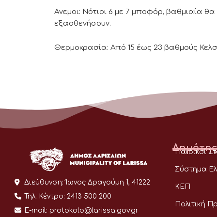
Ανεμοι: Νότιοι 6 με 7 μποφόρ, βαθμιαία θα
εξασθενήσουν.
Θερμοκρασία: Από 15 έως 23 βαθμούς Κελσ
Δημότης
Παιδικοί Σ
Σύστημα Ελ
Διεύθυνση:
Ίωνος Δραγούμη 1, 41222
ΚΕΠ
Τηλ. Κέντρο:
2413 500 200
Πολιτική Π
E-mail:
protokolo@larissa.gov.gr