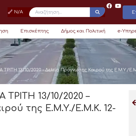
N/A
Ε
ρηση
Επισκέπτης
Δήμος και Πολιτική
e-Υπηρ
ΡΙΤΗ 13/10/2020 – Δελτίο Πρόγνωσης Καιρού της Ε.Μ.Υ./Ε.Μ.Κ
ΤΡΙΤΗ 13/10/2020 –
ού της Ε.Μ.Υ./Ε.Μ.Κ. 12-