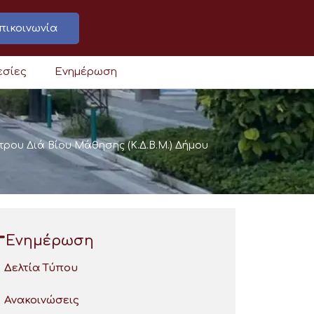
πικοινωνία
εσίες
Ενημέρωση
ου Διά Βίου Μάθησης (Κ.Δ.Β.Μ.) Δήμου
Ενημέρωση
Δελτία Τύπου
Ανακοινώσεις