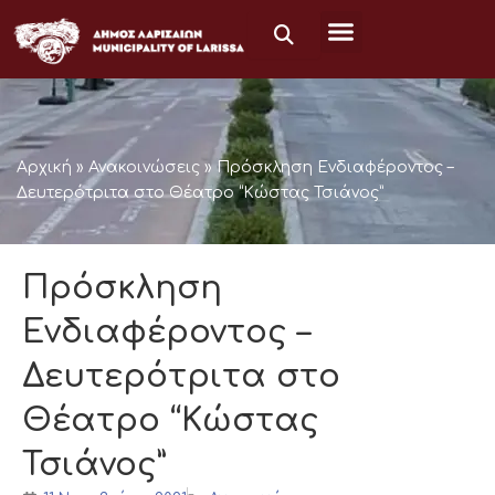
Μετάβαση
στο
περιεχόμενο
Αρχική
»
Ανακοινώσεις
»
Πρόσκληση Ενδιαφέροντος –
Δευτερότριτα στο Θέατρο “Κώστας Τσιάνος”
Πρόσκληση
Ενδιαφέροντος –
Δευτερότριτα στο
Θέατρο “Κώστας
Τσιάνος”