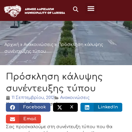
Μετάβαση
στο
περιεχόμενο
Αρχική
»
Ανακοινώσεις
»
Πρόσκληση κάλυψης
συνέντευξης τύπου
Πρόσκληση κάλυψης
συνέντευξης τύπου
11 Σεπτεμβρίου, 2012
Ανακοινώσεις
Κοινωνικός διαμοιρασμός:
Facebook
X
LinkedIn
Email
Σας προσκαλούμε στη συνέντευξη τύπου που θα