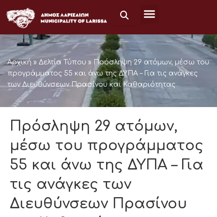
Μετάβαση
στο
περιεχόμενο
Αρχική
»
Δελτία Τύπου
»
Πρόσληψη 29 ατόμων, μέσω του
προγράμματος 55 και άνω της ΔΥΠΑ – Για τις ανάγκες
των Διευθύνσεων Πρασίνου και Καθαριότητας
Πρόσληψη 29 ατόμων,
μέσω του προγράμματος
55 και άνω της ΔΥΠΑ – Για
τις ανάγκες των
Διευθύνσεων Πρασίνου