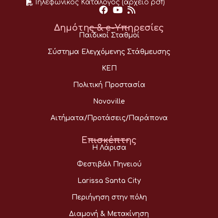
Τηλεφωνικός Κατάλογος (αρχείο pdf)
Δημότης & e-Υπηρεσίες
Παιδικοί Σταθμοί
Σύστημα Ελεγχόμενης Στάθμευσης
ΚΕΠ
Πολιτική Προστασία
Novoville
Αιτήματα/Προτάσεις/Παράπονα
Επισκέπτης
Η Λάρισα
Φεστιβάλ Πηνειού
Larissa Santa City
Περιήγηση στην πόλη
Διαμονή & Μετακίνηση