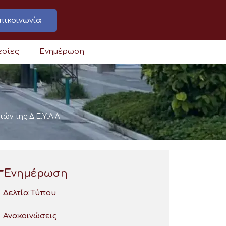
πικοινωνία
εσίες
Ενημέρωση
ν της Δ.Ε.Υ.Α.Λ.
Ενημέρωση
Δελτία Τύπου
Ανακοινώσεις