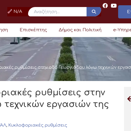
N/A
Ε
ρηση
Επισκέπτης
Δήμος και Πολιτική
e-Υπηρ
ακές ρυθμίσεις στην οδό Γεωργιάδου λόγω τεχνικών εργασιώ
ριακές ρυθμίσεις στην
 τεχνικών εργασιών της
ΥΑΛ
,
Κυκλοφοριακές ρυθμίσεις