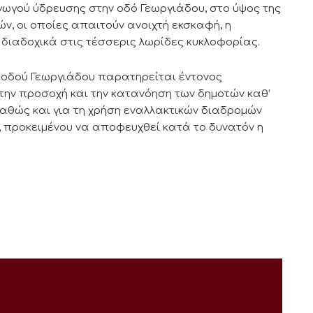
ωγού ύδρευσης στην οδό Γεωργιάδου, στο ύψος της
ών, οι οποίες απαιτούν ανοιχτή εκσκαφή, η
 διαδοχικά στις τέσσερις λωρίδες κυκλοφορίας.
ς οδού Γεωργιάδου παρατηρείται έντονος
ην προσοχή και την κατανόηση των δημοτών καθ’
καθώς και για τη χρήση εναλλακτικών διαδρομών
, προκειμένου να αποφευχθεί κατά το δυνατόν η
.Σ. της Δ.Ε.Υ.Α.Λ.