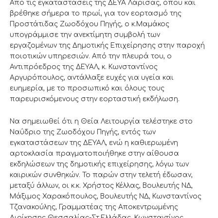
Από τις εγκαταστάσεις της ΔΕΥΑ Λάρισας, όπου και
βρέθηκε σήμερα το πρωί, για τον εορτασμό της
Προστάτιδας Ζωοδόχου Πηγής, ο κ.Μαμάκος
υπογράμμισε την ανεκτίμητη συμβολή των
εργαζομένων της Δημοτικής Επιχείρησης στην παροχή
ποιοτικών υπηρεσιών. Από την πλευρά του, ο
Αντιπρόεδρος της ΔΕΥΑΛ, κ. Κωνσταντίνος
Αργυρόπουλος, αντάλλαξε ευχές για υγεία και
ευημερία, με το προσωπικό και όλους τους
παρευρισκόμενους στην εορταστική εκδήλωση.
Να σημειωθεί ότι η Θεία Λειτουργία τελέστηκε στο
Ναΰδριο της Ζωοδόχου Πηγής, εντός των
εγκαταστάσεων της ΔΕΥΑΛ, ενώ η καθιερωμένη
αρτοκλασία πραγματοποιήθηκε στην αίθουσα
εκδηλώσεων της δημοτικής επιχείρησης, λόγω των
καιρικών συνθηκών. Το παρών στην τελετή έδωσαν,
μεταξύ άλλων, οι κ.κ. Χρήστος Κέλλας, Βουλευτής ΝΔ,
Μάξιμος Χαρακόπουλος, Βουλευτής ΝΔ, Κωνσταντίνος
Τζανακούλης, Γραμματέας της Αποκεντρωμένης
Διοίκησης Θεσσαλίας-Στ.Ελλάδας, Κωνσταντίνος