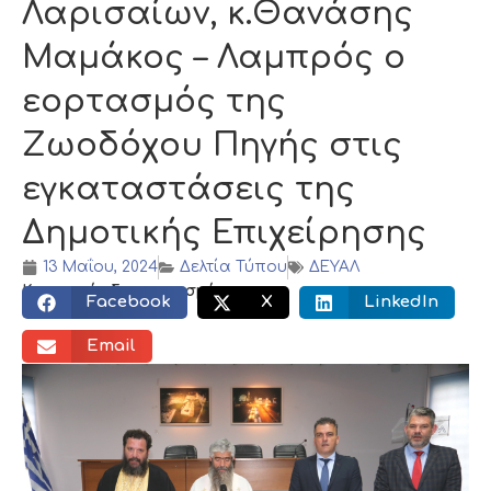
Λαρισαίων, κ.Θανάσης
Μαμάκος – Λαμπρός ο
εορτασμός της
Ζωοδόχου Πηγής στις
εγκαταστάσεις της
Δημοτικής Επιχείρησης
13 Μαΐου, 2024
Δελτία Τύπου
ΔΕΥΑΛ
Κοινωνικός διαμοιρασμός:
Facebook
X
LinkedIn
Email